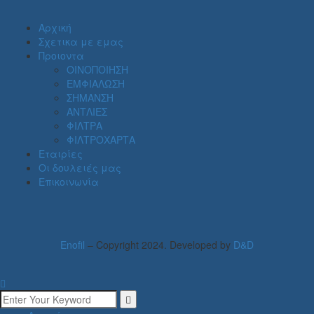
Αρχική
Σχετικα με εμας
Προιοντα
ΟΙΝΟΠΟΙΗΣΗ
ΕΜΦΙΑΛΩΣΗ
ΣΗΜΑΝΣΗ
ΑΝΤΛΙΕΣ
ΦΙΛΤΡΑ
ΦΙΛΤΡΟΧΑΡΤΑ
Εταιρίες
Οι δουλειές μας
Επικοινωνία
Enofil
– Copyright 2024. Developed by
D&D