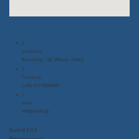
Διεύθυνση:
Αντιγόνης 132, Αθήνα, 10443
Τηλέφωνο:
(+30) 210 3624880
Email:
info@enofil.gr
Enofil Μ.Ε.Π.Ε
Επικοινωνια